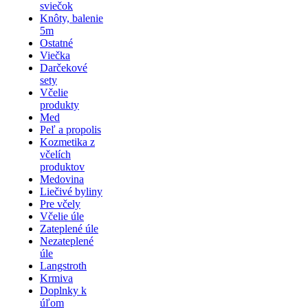
sviečok
Knôty, balenie
5m
Ostatné
Viečka
Darčekové
sety
Včelie
produkty
Med
Peľ a propolis
Kozmetika z
včelích
produktov
Medovina
Liečivé byliny
Pre včely
Včelie úle
Zateplené úle
Nezateplené
úle
Langstroth
Krmiva
Doplnky k
úľom