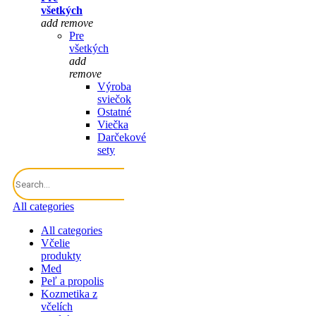
všetkých
add
remove
Pre
všetkých
add
remove
Výroba
sviečok
Ostatné
Viečka
Darčekové
sety
All categories
All categories
Včelie
produkty
Med
Peľ a propolis
Kozmetika z
včelích