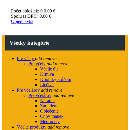
Počet položiek: 0
0,00 €
Spolu (s DPH)
0,00 €
Objednávka
Všetky kategórie
Pre včely
add
remove
Pre včely
add
remove
Včelie úle
Krmiva
Doplnky k úľom
Liečivá
Pre včelárov
add
remove
Pre včelárov
add
remove
Náradie
Zariadenia
Oblečenie
Chov matiek
Medomety
Včelie produkty
add
remove