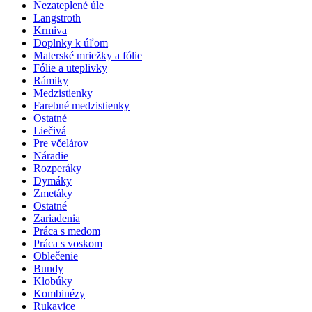
Nezateplené úle
Langstroth
Krmiva
Doplnky k úľom
Materské mriežky a fólie
Fólie a uteplivky
Rámiky
Medzistienky
Farebné medzistienky
Ostatné
Liečivá
Pre včelárov
Náradie
Rozperáky
Dymáky
Zmetáky
Ostatné
Zariadenia
Práca s medom
Práca s voskom
Oblečenie
Bundy
Klobúky
Kombinézy
Rukavice