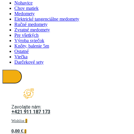
Nohavice
Chov matiek
Medomety
Elektrické tangenciálne medomety
Ručné medomety
Zvratné medomety
Pre všetkých
Výroba sviečok
Knôty, balenie 5m
Ostatné
Viečka
Darčekové sety
Zavolajte nám:
+421 911 187 173
Wishlist
0
0,00 €
0