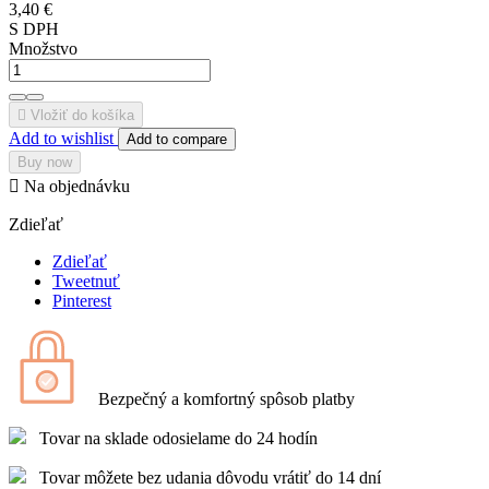
3,40 €
S DPH
Množstvo

Vložiť do košíka
Add to wishlist
Add to compare
Buy now

Na objednávku
Zdieľať
Zdieľať
Tweetnuť
Pinterest
Bezpečný a komfortný spôsob platby
Tovar na sklade odosielame do 24 hodín
Tovar môžete bez udania dôvodu vrátiť do 14 dní