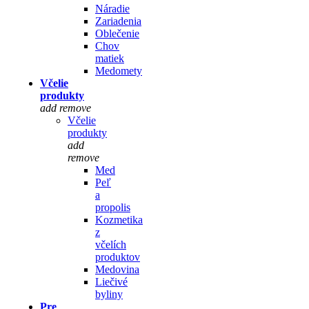
Náradie
Zariadenia
Oblečenie
Chov
matiek
Medomety
Včelie
produkty
add
remove
Včelie
produkty
add
remove
Med
Peľ
a
propolis
Kozmetika
z
včelích
produktov
Medovina
Liečivé
byliny
Pre