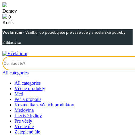
Domov
0
Košík
Včelárium
- Všetko, čo potrebujete pre vaše včely a včelárske potreby
Prihlásiť sa
All categories
All categories
Včelie produkty
Med
Peľ a propolis
Kozmetika z včelích produktov
Medovina
Liečivé byliny
Pre včely
Včelie úle
Zateplené úle