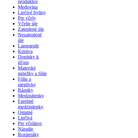
produktov
Medovina
Liečivé byliny
Pre včely
Včelie úle
Zateplené úle
Nezateplené
úle
Langstroth
Krmiva
Doplnky k
úľom
Materské
mriežky a fólie
Fólie a
uteplivky
Rámiky
Medzistienky
Farebné
medzistienky
Ostatné
Liečivá
Pre včelárov
Náradie
Rozperáky