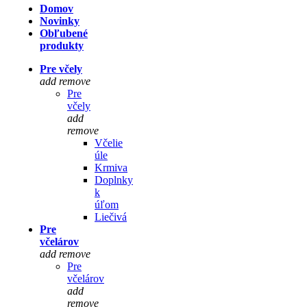
Domov
Novinky
Obľubené
produkty
Pre včely
add
remove
Pre
včely
add
remove
Včelie
úle
Krmiva
Doplnky
k
úľom
Liečivá
Pre
včelárov
add
remove
Pre
včelárov
add
remove