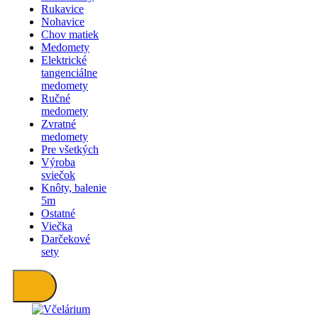
Rukavice
Nohavice
Chov matiek
Medomety
Elektrické
tangenciálne
medomety
Ručné
medomety
Zvratné
medomety
Pre všetkých
Výroba
sviečok
Knôty, balenie
5m
Ostatné
Viečka
Darčekové
sety