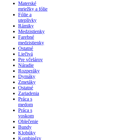
Materské
mriežky a fólie
Fólie a
uteplivky
Rámiky
Medzistienky
Farebné
medzistienky
Ostatné
Liečivá
Pre včelárov
Náradie
Rozperáky
Dymáky
Zmetáky
Ostatné
Zariadenia
Práca s
medom
Práca s
voskom
Oblečenie
Bundy
Klobúky
Kombinézy