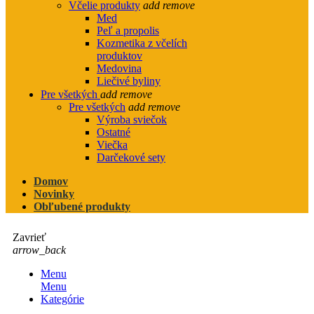
Včelie produkty
add
remove
Med
Peľ a propolis
Kozmetika z včelích
produktov
Medovina
Liečivé byliny
Pre všetkých
add
remove
Pre všetkých
add
remove
Výroba sviečok
Ostatné
Viečka
Darčekové sety
Domov
Novinky
Obľubené produkty
Zavrieť
arrow_back
Menu
Menu
Kategórie