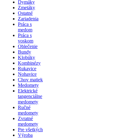
Dymáky
Zmetáky
Ostatné
Zariadenia
Práca s
medom
Práca s
voskom
Oblečenie
Bundy
Klobúky
Kombinézy
Rukavice
Nohavice
Chov matiek
Medomety
Elektrické
tangenciálne
medomety
Ručné
medomety
Zvratné
medomety
Pre všetkých
Výroba