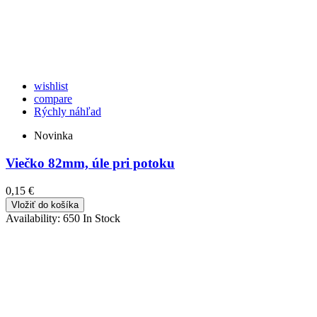
wishlist
compare
Rýchly náhľad
Novinka
Viečko 82mm, úle pri potoku
0,15 €
Vložiť do košíka
Availability:
650 In Stock