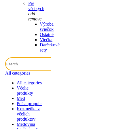
Pre
všetkých
add
remove
Výroba
sviečok
Ostatné
Viečka
Darčekové
sety
All categories
All categories
Včelie
produkty
Med
Peľ a propolis
Kozmetika z
včelích
produktov
Medovina