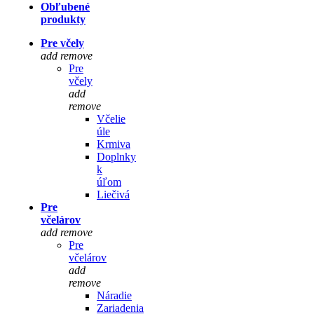
Obľubené
produkty
Pre včely
add
remove
Pre
včely
add
remove
Včelie
úle
Krmiva
Doplnky
k
úľom
Liečivá
Pre
včelárov
add
remove
Pre
včelárov
add
remove
Náradie
Zariadenia