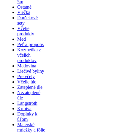
5m
Ostatné
Viečka
Darčekové
sety
Včelie
produkty
Med
Peľ a propolis
Kozmetika z
včelích
produktov
Medovina
Liečivé byliny
Pre včely
Včelie úle
Zateplené úle
Nezateplené
úle
Langstroth
Krmiva
Doplnky k
úľom
Materské
mriežky a fólie