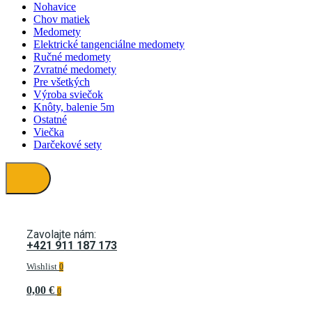
Nohavice
Chov matiek
Medomety
Elektrické tangenciálne medomety
Ručné medomety
Zvratné medomety
Pre všetkých
Výroba sviečok
Knôty, balenie 5m
Ostatné
Viečka
Darčekové sety
Zavolajte nám:
+421 911 187 173
Wishlist
0
0,00 €
0