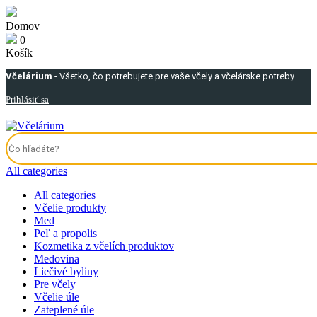
Domov
0
Košík
Včelárium
- Všetko, čo potrebujete pre vaše včely a včelárske potreby
Prihlásiť sa
All categories
All categories
Včelie produkty
Med
Peľ a propolis
Kozmetika z včelích produktov
Medovina
Liečivé byliny
Pre včely
Včelie úle
Zateplené úle