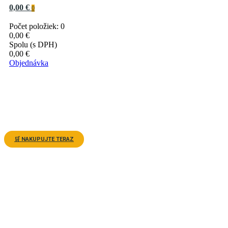
0,00 €
0
Počet položiek: 0
0,00 €
Spolu (s DPH)
0,00 €
Objednávka
Nakupujte včelárske produkty onl
ešte výhodnejšie!
V ponuke máme všetko od kvalitných úľov, rámikov a ochranného oblečenia 
prírodné produkty, ako med, propolis či včelí vosk.
🛒 NAKUPUJTE TERAZ