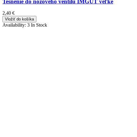
Tesnenie do nožového ventilu IMGUT veľké
2,40 €
Vložiť do košíka
Availability:
3 In Stock