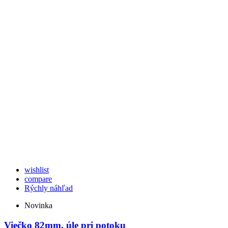
wishlist
compare
Rýchly náhľad
Novinka
Viečko 82mm, úle pri potoku