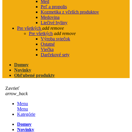
Med
Peľ a propolis
Kozmetika z včelích produktov
Medovina
Liečivé byliny
Pre všetkých
add
remove
Pre všetkých
add
remove
Výroba sviečok
Ostatné
Viečka
Darčekové sety
Domov
Novinky
Obľubené produkty
Zavrieť
arrow_back
Menu
Menu
Kategórie
Domov
Novinky