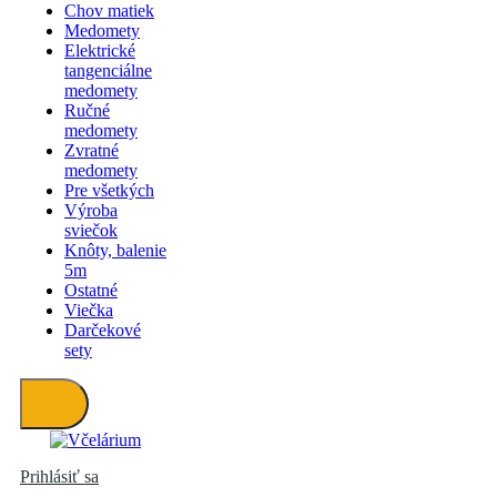
Chov matiek
Medomety
Elektrické
tangenciálne
medomety
Ručné
medomety
Zvratné
medomety
Pre všetkých
Výroba
sviečok
Knôty, balenie
5m
Ostatné
Viečka
Darčekové
sety
Prihlásiť sa