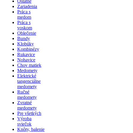
Ostatné
Zariadenia
Práca s
medom
Práca s
voskom
Oblečenie
Bundy
Klobúky
Kombinézy
Rukavice
Nohavice
Chov matiek
Medomety
Elektrické
tangenciálne
medomety
Ručné
medomety
Zvratné
medomety
Pre všetkých
Výroba
sviečok
Knôty, balenie