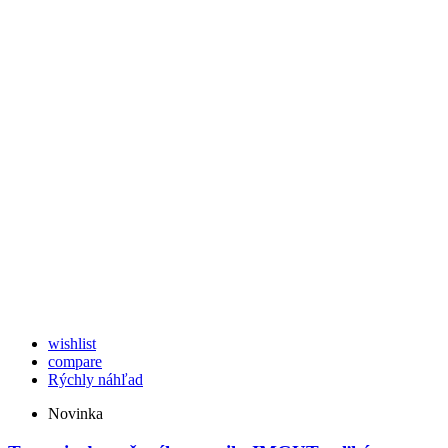
wishlist
compare
Rýchly náhľad
Novinka