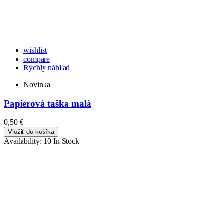
wishlist
compare
Rýchly náhľad
Novinka
Papierová taška malá
0,50 €
Vložiť do košíka
Availability:
10 In Stock