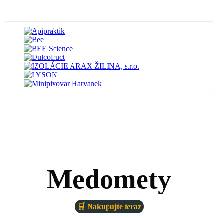
Medomety
🛒 Nakupujte teraz