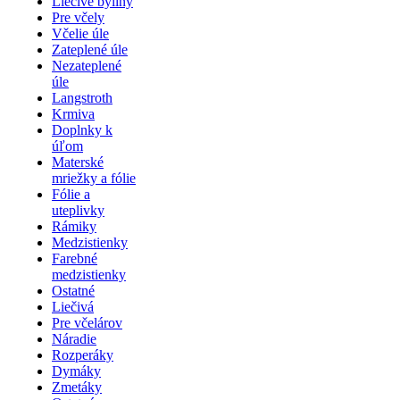
Liečivé byliny
Pre včely
Včelie úle
Zateplené úle
Nezateplené
úle
Langstroth
Krmiva
Doplnky k
úľom
Materské
mriežky a fólie
Fólie a
uteplivky
Rámiky
Medzistienky
Farebné
medzistienky
Ostatné
Liečivá
Pre včelárov
Náradie
Rozperáky
Dymáky
Zmetáky