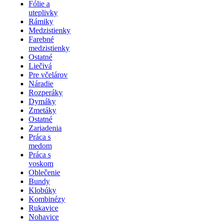
Fólie a
uteplivky
Rámiky
Medzistienky
Farebné
medzistienky
Ostatné
Liečivá
Pre včelárov
Náradie
Rozperáky
Dymáky
Zmetáky
Ostatné
Zariadenia
Práca s
medom
Práca s
voskom
Oblečenie
Bundy
Klobúky
Kombinézy
Rukavice
Nohavice