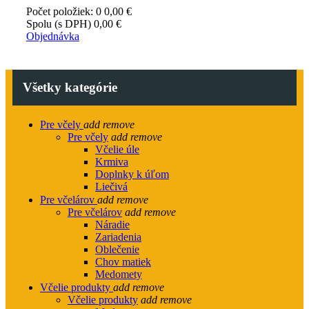
Počet položiek: 0
0,00 €
Spolu (s DPH)
0,00 €
Objednávka
Všetky kategórie
Pre včely
add
remove
Pre včely
add
remove
Včelie úle
Krmiva
Doplnky k úľom
Liečivá
Pre včelárov
add
remove
Pre včelárov
add
remove
Náradie
Zariadenia
Oblečenie
Chov matiek
Medomety
Včelie produkty
add
remove
Včelie produkty
add
remove