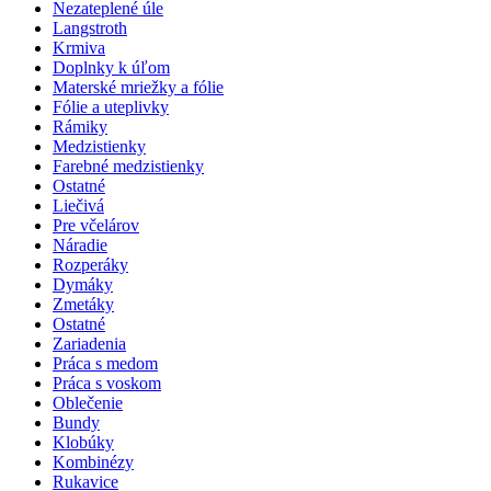
Nezateplené úle
Langstroth
Krmiva
Doplnky k úľom
Materské mriežky a fólie
Fólie a uteplivky
Rámiky
Medzistienky
Farebné medzistienky
Ostatné
Liečivá
Pre včelárov
Náradie
Rozperáky
Dymáky
Zmetáky
Ostatné
Zariadenia
Práca s medom
Práca s voskom
Oblečenie
Bundy
Klobúky
Kombinézy
Rukavice