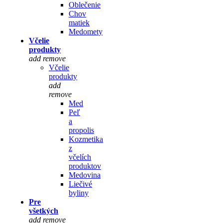
Oblečenie
Chov
matiek
Medomety
Včelie
produkty
add
remove
Včelie
produkty
add
remove
Med
Peľ
a
propolis
Kozmetika
z
včelích
produktov
Medovina
Liečivé
byliny
Pre
všetkých
add
remove