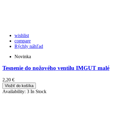
wishlist
compare
Rýchly náhľad
Novinka
Tesnenie do nožového ventilu IMGUT malé
2,20 €
Vložiť do košíka
Availability:
3 In Stock