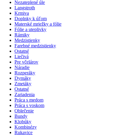
Nezateplené úle
Langstroth
Krmiva
Doplnky k úľom
Materské mriežky a fólie
Fólie a uteplivky
Rámiky
Medzistienky
Farebné medzistienky
Ostatné
Liečivá
Pre včelárov
Náradie
Rozperáky
Dymáky
Zmetáky
Ostatné
Zariadenia
Práca s medom
Práca s voskom
Oblečenie
Bundy
Klobúky
Kombinézy
Rukavice