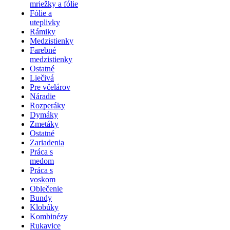
mriežky a fólie
Fólie a
uteplivky
Rámiky
Medzistienky
Farebné
medzistienky
Ostatné
Liečivá
Pre včelárov
Náradie
Rozperáky
Dymáky
Zmetáky
Ostatné
Zariadenia
Práca s
medom
Práca s
voskom
Oblečenie
Bundy
Klobúky
Kombinézy
Rukavice