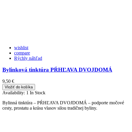
wishlist
compare
Rýchly náhľad
Bylinková tinktúra PŔHĽAVA DVOJDOMÁ
9,50 €
Vložiť do košíka
Availability:
1 In Stock
Bylinná tinktúra – PŔHĽAVA DVOJDOMÁ – podporte močové
cesty, prostatu a krásu vlasov silou tradičnej byliny.