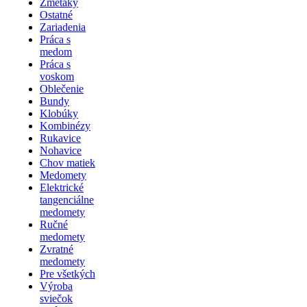
Zmetáky
Ostatné
Zariadenia
Práca s
medom
Práca s
voskom
Oblečenie
Bundy
Klobúky
Kombinézy
Rukavice
Nohavice
Chov matiek
Medomety
Elektrické
tangenciálne
medomety
Ručné
medomety
Zvratné
medomety
Pre všetkých
Výroba
sviečok