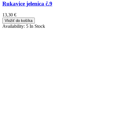
Rukavice jelenica č.9
13,30 €
Vložiť do košíka
Availability:
5 In Stock