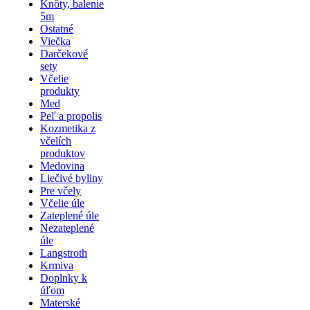
Knôty, balenie
5m
Ostatné
Viečka
Darčekové
sety
Včelie
produkty
Med
Peľ a propolis
Kozmetika z
včelích
produktov
Medovina
Liečivé byliny
Pre včely
Včelie úle
Zateplené úle
Nezateplené
úle
Langstroth
Krmiva
Doplnky k
úľom
Materské