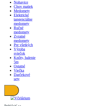
Nohavice
Chov matiek
Medomety
Elektrické
tangenciálne
medomety
Ručné
medomety
Zvratné
medomety
Pre všetkých
Výroba
sviečok
Knôty, balenie
5m
Ostatné
Viečka
Darčekové
sety
Prihlásiť sa