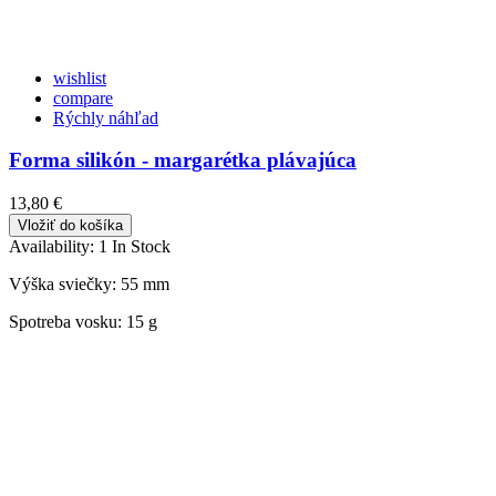
wishlist
compare
Rýchly náhľad
Forma silikón - margarétka plávajúca
13,80 €
Vložiť do košíka
Availability:
1 In Stock
Výška sviečky:
55 mm
Spotreba vosku:
15 g