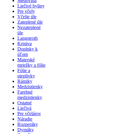
Medovina
Liečivé byliny
Pre včely
Včelie úle
Zateplené úle
Nezateplené
úle
Langstroth
Krmiva
Doplnky k
úľom
Materské
mriežky a fólie
Fólie a
uteplivky
Rámiky
Medzistienky
Farebné
medzistienky
Ostatné
Liečivá
Pre včelárov
Náradie
Rozperáky
Dymáky