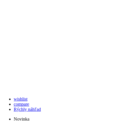
wishlist
compare
Rýchly náhľad
Novinka