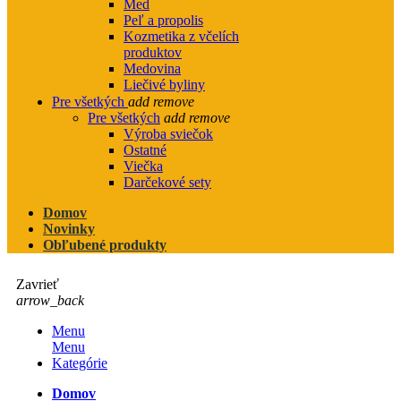
Med
Peľ a propolis
Kozmetika z včelích
produktov
Medovina
Liečivé byliny
Pre všetkých
add
remove
Pre všetkých
add
remove
Výroba sviečok
Ostatné
Viečka
Darčekové sety
Domov
Novinky
Obľubené produkty
Zavrieť
arrow_back
Menu
Menu
Kategórie
Domov