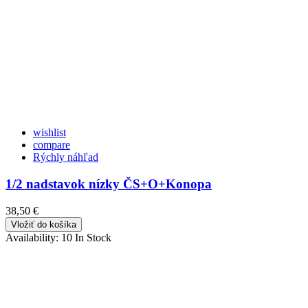
wishlist
compare
Rýchly náhľad
1/2 nadstavok nízky ČS+O+Konopa
38,50 €
Vložiť do košíka
Availability:
10 In Stock