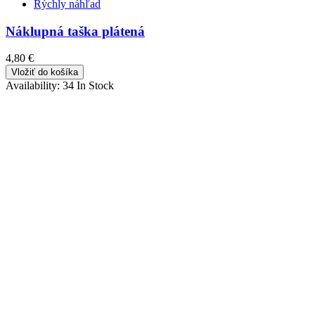
Rýchly náhľad
Náklupná taška plátená
4,80 €
Vložiť do košíka
Availability:
34 In Stock