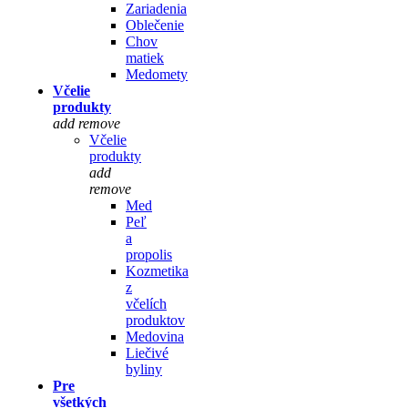
Zariadenia
Oblečenie
Chov
matiek
Medomety
Včelie
produkty
add
remove
Včelie
produkty
add
remove
Med
Peľ
a
propolis
Kozmetika
z
včelích
produktov
Medovina
Liečivé
byliny
Pre
všetkých