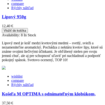
compare
Rýchly náhľad
Lipový 950g
12,40 €
Vložiť do košíka
Availability:
8 In Stock
Lipový med je kráľ medzi kvetovými medmi – svetlý, svieži a
nezameniteľne aromatický. Pochádza z nektáru kvetov lipy, ktoré sú
známe svojimi liečivými účinkami. Je obľúbený nielen pre svoju
jemnú chuť, ale aj pre schopnosť uľaviť pri nachladnutí a podporiť
pokojný spánok. Svetovo ocenený, TOP 10!
wishlist
compare
Rýchly náhľad
Košeľa M OPTIMA s odnímateľným klobúkom,
37,50 €