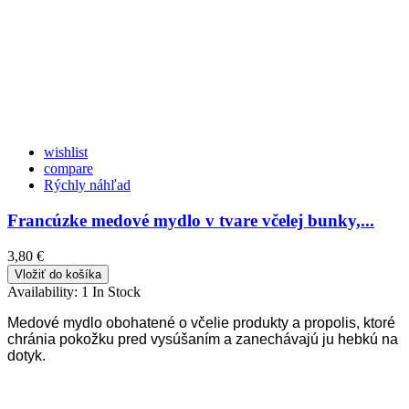
wishlist
compare
Rýchly náhľad
Francúzke medové mydlo v tvare včelej bunky,...
3,80 €
Vložiť do košíka
Availability:
1 In Stock
Medové mydlo obohatené o včelie produkty a propolis, ktoré
chránia pokožku pred vysúšaním a zanechávajú ju hebkú na
dotyk.