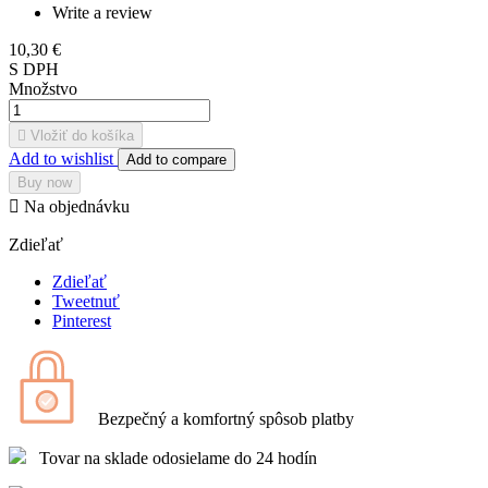
Write a review
10,30 €
S DPH
Množstvo

Vložiť do košíka
Add to wishlist
Add to compare
Buy now

Na objednávku
Zdieľať
Zdieľať
Tweetnuť
Pinterest
Bezpečný a komfortný spôsob platby
Tovar na sklade odosielame do 24 hodín