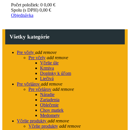
Počet položiek: 0
0,00 €
Spolu (s DPH)
0,00 €
Objednávka
Všetky kategórie
Pre včely
add
remove
Pre včely
add
remove
Včelie úle
Krmiva
Doplnky k úľom
Liečivá
Pre včelárov
add
remove
Pre včelárov
add
remove
Náradie
Zariadenia
Oblečenie
Chov matiek
Medomety
Včelie produkty
add
remove
Včelie produkty
add
remove