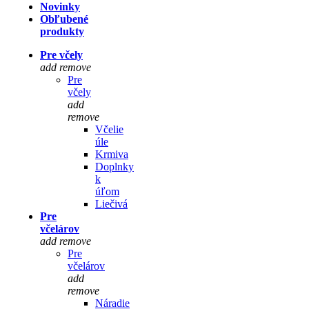
Novinky
Obľubené
produkty
Pre včely
add
remove
Pre
včely
add
remove
Včelie
úle
Krmiva
Doplnky
k
úľom
Liečivá
Pre
včelárov
add
remove
Pre
včelárov
add
remove
Náradie