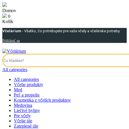
Domov
0
Košík
Včelárium
- Všetko, čo potrebujete pre vaše včely a včelárske potreby
Prihlásiť sa
All categories
All categories
Včelie produkty
Med
Peľ a propolis
Kozmetika z včelích produktov
Medovina
Liečivé byliny
Pre včely
Včelie úle
Zateplené úle