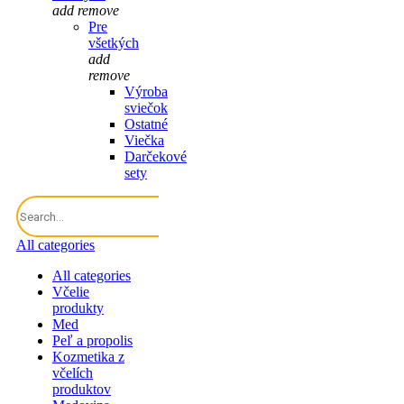
add
remove
Pre
všetkých
add
remove
Výroba
sviečok
Ostatné
Viečka
Darčekové
sety
All categories
All categories
Včelie
produkty
Med
Peľ a propolis
Kozmetika z
včelích
produktov