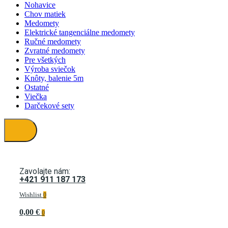
Nohavice
Chov matiek
Medomety
Elektrické tangenciálne medomety
Ručné medomety
Zvratné medomety
Pre všetkých
Výroba sviečok
Knôty, balenie 5m
Ostatné
Viečka
Darčekové sety
Zavolajte nám:
+421 911 187 173
Wishlist
0
0,00 €
0