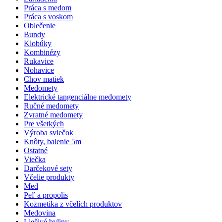
Práca s medom
Práca s voskom
Oblečenie
Bundy
Klobúky
Kombinézy
Rukavice
Nohavice
Chov matiek
Medomety
Elektrické tangenciálne medomety
Ručné medomety
Zvratné medomety
Pre všetkých
Výroba sviečok
Knôty, balenie 5m
Ostatné
Viečka
Darčekové sety
Včelie produkty
Med
Peľ a propolis
Kozmetika z včelích produktov
Medovina
Liečivé byliny