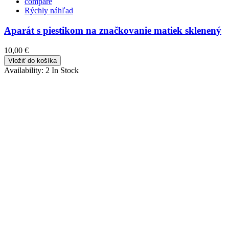
compare
Rýchly náhľad
Aparát s piestikom na značkovanie matiek sklenený
10,00 €
Vložiť do košíka
Availability:
2 In Stock