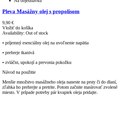
Na objednávku
Pleva Masážny olej s propolisom
9,90 €
Vložiť do košíka
Availability:
Out of stock
• príjemný esenciálny olej na uvoľnenie napätia
• prehreje tkanivá
• zvláčni, upokojí a prevonia pokožku
Návod na použitie
Menšie množstvo masážneho oleja naneste na prsty či do dlaní,
zľahka ho prehrejte a pretrite. Potom začnite masírovať zvolené
miesto. V prípade potreby pár kvapiek oleja pridajte.