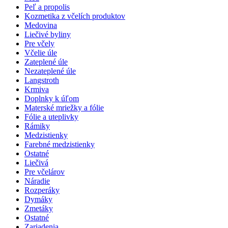
Peľ a propolis
Kozmetika z včelích produktov
Medovina
Liečivé byliny
Pre včely
Včelie úle
Zateplené úle
Nezateplené úle
Langstroth
Krmiva
Doplnky k úľom
Materské mriežky a fólie
Fólie a uteplivky
Rámiky
Medzistienky
Farebné medzistienky
Ostatné
Liečivá
Pre včelárov
Náradie
Rozperáky
Dymáky
Zmetáky
Ostatné
Zariadenia