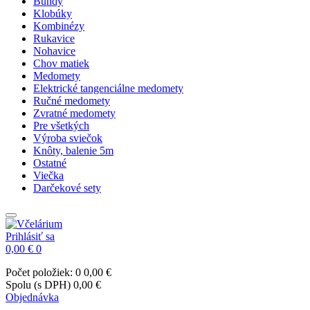
Bundy
Klobúky
Kombinézy
Rukavice
Nohavice
Chov matiek
Medomety
Elektrické tangenciálne medomety
Ručné medomety
Zvratné medomety
Pre všetkých
Výroba sviečok
Knôty, balenie 5m
Ostatné
Viečka
Darčekové sety
Prihlásiť sa
0,00 €
0
Počet položiek: 0
0,00 €
Spolu (s DPH)
0,00 €
Objednávka