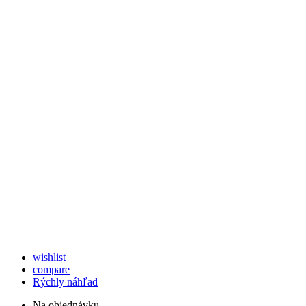
wishlist
compare
Rýchly náhľad
Na objednávku