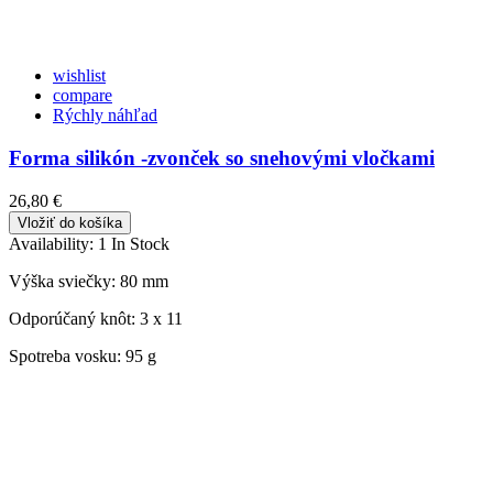
wishlist
compare
Rýchly náhľad
Forma silikón -zvonček so snehovými vločkami
26,80 €
Vložiť do košíka
Availability:
1 In Stock
Výška sviečky:
80 mm
Odporúčaný knôt:
3 x 11
Spotreba vosku:
95 g