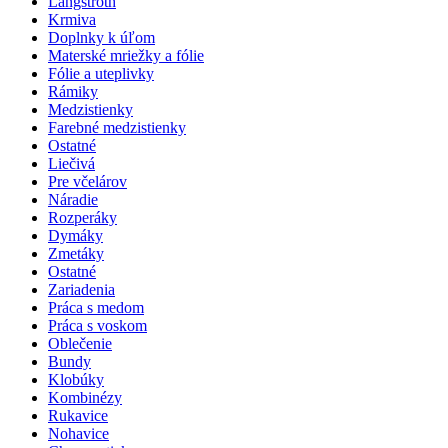
Langstroth
Krmiva
Doplnky k úľom
Materské mriežky a fólie
Fólie a uteplivky
Rámiky
Medzistienky
Farebné medzistienky
Ostatné
Liečivá
Pre včelárov
Náradie
Rozperáky
Dymáky
Zmetáky
Ostatné
Zariadenia
Práca s medom
Práca s voskom
Oblečenie
Bundy
Klobúky
Kombinézy
Rukavice
Nohavice