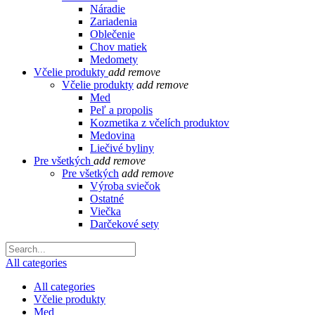
Náradie
Zariadenia
Oblečenie
Chov matiek
Medomety
Včelie produkty
add
remove
Včelie produkty
add
remove
Med
Peľ a propolis
Kozmetika z včelích produktov
Medovina
Liečivé byliny
Pre všetkých
add
remove
Pre všetkých
add
remove
Výroba sviečok
Ostatné
Viečka
Darčekové sety
All categories
All categories
Včelie produkty
Med