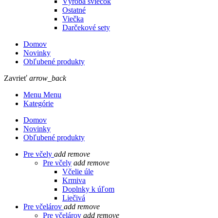
Výroba sviečok
Ostatné
Viečka
Darčekové sety
Domov
Novinky
Obľubené produkty
Zavrieť
arrow_back
Menu Menu
Kategórie
Domov
Novinky
Obľubené produkty
Pre včely
add
remove
Pre včely
add
remove
Včelie úle
Krmiva
Doplnky k úľom
Liečivá
Pre včelárov
add
remove
Pre včelárov
add
remove