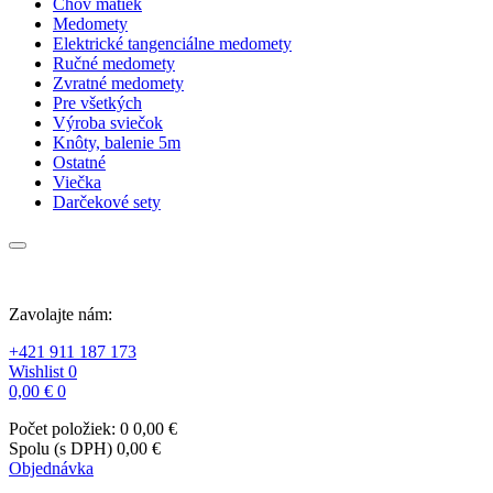
Chov matiek
Medomety
Elektrické tangenciálne medomety
Ručné medomety
Zvratné medomety
Pre všetkých
Výroba sviečok
Knôty, balenie 5m
Ostatné
Viečka
Darčekové sety
Zavolajte nám:
+421 911 187 173
Wishlist
0
0,00 €
0
Počet položiek: 0
0,00 €
Spolu (s DPH)
0,00 €
Objednávka