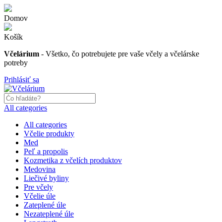
Domov
Košík
Včelárium
- Všetko, čo potrebujete pre vaše včely a včelárske
potreby
Prihlásiť sa
All categories
All categories
Včelie produkty
Med
Peľ a propolis
Kozmetika z včelích produktov
Medovina
Liečivé byliny
Pre včely
Včelie úle
Zateplené úle
Nezateplené úle