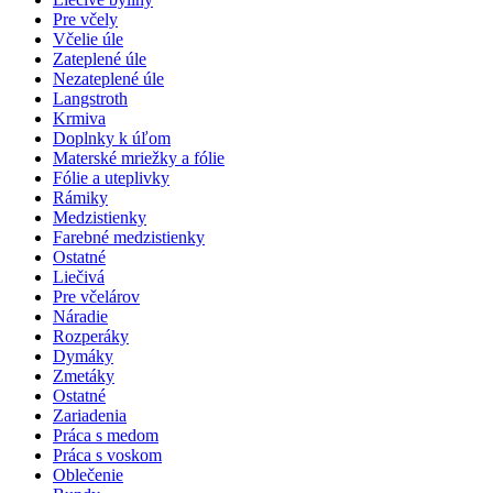
Pre včely
Včelie úle
Zateplené úle
Nezateplené úle
Langstroth
Krmiva
Doplnky k úľom
Materské mriežky a fólie
Fólie a uteplivky
Rámiky
Medzistienky
Farebné medzistienky
Ostatné
Liečivá
Pre včelárov
Náradie
Rozperáky
Dymáky
Zmetáky
Ostatné
Zariadenia
Práca s medom
Práca s voskom
Oblečenie