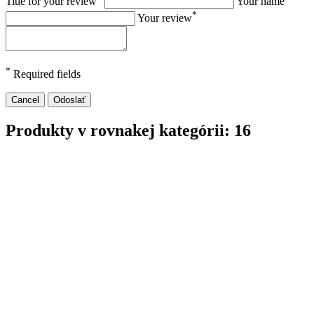
Title for your review
Your name
*
Your review
*
Required fields
Cancel
Odoslať
Produkty v rovnakej kategórii: 16