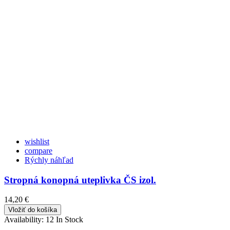
wishlist
compare
Rýchly náhľad
Stropná konopná uteplivka ČS izol.
14,20 €
Vložiť do košíka
Availability:
12 In Stock