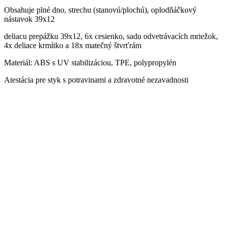
Obsahuje plné dno, strechu (stanovú/plochú), oplodňáčkový
nástavok 39x12
deliacu prepážku 39x12, 6x cesienko, sadu odvetrávacích mriežok,
4x deliace krmítko a 18x matečný štvrťrám
Materiál: ABS s UV stabilizáciou, TPE, polypropylén
Atestácia pre styk s potravinami a zdravotné nezavadnosti