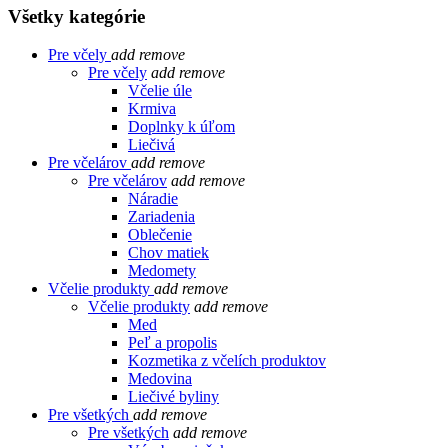
Všetky kategórie
Pre včely
add
remove
Pre včely
add
remove
Včelie úle
Krmiva
Doplnky k úľom
Liečivá
Pre včelárov
add
remove
Pre včelárov
add
remove
Náradie
Zariadenia
Oblečenie
Chov matiek
Medomety
Včelie produkty
add
remove
Včelie produkty
add
remove
Med
Peľ a propolis
Kozmetika z včelích produktov
Medovina
Liečivé byliny
Pre všetkých
add
remove
Pre všetkých
add
remove