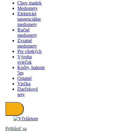
Chov matiek
Medomety
Elektrické
tangenciálne
medomety
Ručné
medomety
Zvratné
medomety
Pre všetkých
Výroba
sviečok
Knôty, balenie
5m
Ostatné
Viečka
Darčekové
sety
Prihlásiť sa