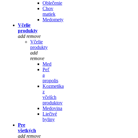
Oblečenie
Chov
matiek
Medomety
Včelie
produkty
add
remove
Včelie
produkty
add
remove
Med
Peľ
a
propolis
Kozmetika
z
včelích
produktov
Medovina
Liečivé
byliny
Pre
všetkých
add
remove