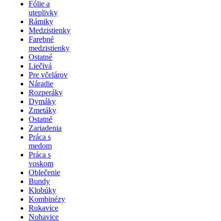
Fólie a
uteplivky
Rámiky
Medzistienky
Farebné
medzistienky
Ostatné
Liečivá
Pre včelárov
Náradie
Rozperáky
Dymáky
Zmetáky
Ostatné
Zariadenia
Práca s
medom
Práca s
voskom
Oblečenie
Bundy
Klobúky
Kombinézy
Rukavice
Nohavice