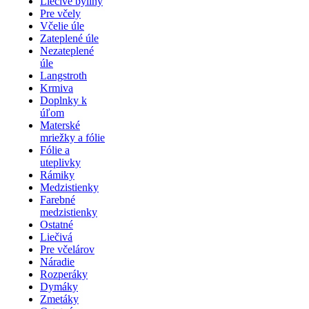
Liečivé byliny
Pre včely
Včelie úle
Zateplené úle
Nezateplené
úle
Langstroth
Krmiva
Doplnky k
úľom
Materské
mriežky a fólie
Fólie a
uteplivky
Rámiky
Medzistienky
Farebné
medzistienky
Ostatné
Liečivá
Pre včelárov
Náradie
Rozperáky
Dymáky
Zmetáky