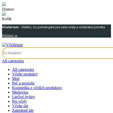
Domov
Košík
Včelárium
- Všetko, čo potrebujete pre vaše včely a včelárske potreby
Prihlásiť sa
All categories
All categories
Včelie produkty
Med
Peľ a propolis
Kozmetika z včelích produktov
Medovina
Liečivé byliny
Pre včely
Včelie úle
Zateplené úle