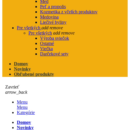
Med
Peľ a propolis
Kozmetika z včelích produktov
Medovina
Liečivé byliny
Pre všetkých
add
remove
Pre všetkých
add
remove
Výroba sviečok
Ostatné
Viečka
Darčekové sety
Domov
Novinky
Obľubené produkty
Zavrieť
arrow_back
Menu
Menu
Kategórie
Domov
Novinky