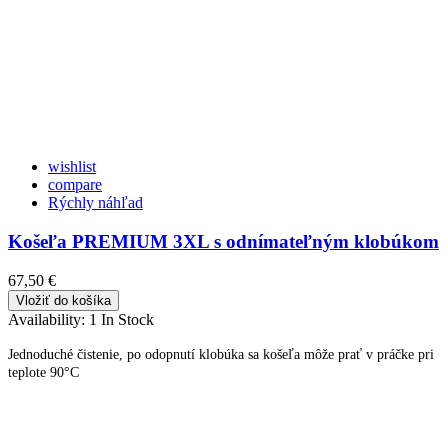
wishlist
compare
Rýchly náhľad
Košeľa PREMIUM 3XL s odnímateľným klobúkom
67,50 €
Vložiť do košíka
Availability:
1 In Stock
Jednoduché čistenie, po odopnutí klobúka sa košeľa môže prať v práčke pri
teplote 90°C