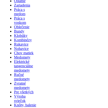
Ostatné
Zariadenia
Práca s
medom
Práca s
voskom
Oblečenie
Bundy
Klobúky
Kombinézy
Rukavice
Nohavice
Chov matiek
Medomety
Elektrické
tangenciálne
medomety
Ručné
medomety
Zvratné
medomety
Pre všetkých
Výroba
sviečok
Knôty, balenie