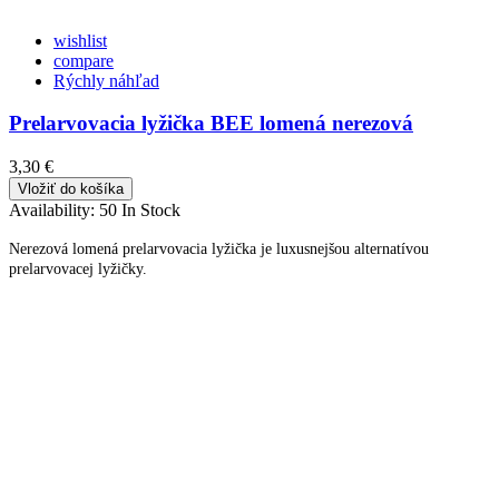
wishlist
compare
Rýchly náhľad
Prelarvovacia lyžička BEE lomená nerezová
3,30 €
Vložiť do košíka
Availability:
50 In Stock
Nerezová lomená prelarvovacia lyžička je luxusnejšou alternatívou
prelarvovacej lyžičky.