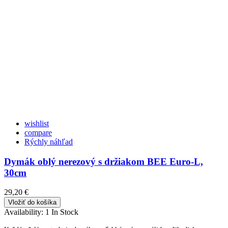
wishlist
compare
Rýchly náhľad
Dymák oblý nerezový s držiakom BEE Euro-L,
30cm
29,20 €
Vložiť do košíka
Availability:
1 In Stock