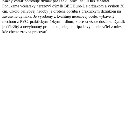
Každý včelár potrebuje dymák pre ľahkú prácu na úli bez žihadiel.
Ponúkame včelársky nerezový dýmák BEE Euro-L s držiakom a výškou 30
cm. Okolo palivovej nádoby je drôtená obruba s praktickým držiakom na
zavesenie dymáka. Je vyrobený z kvalitnej nerezovej ocele, vybavený
mechom z PVC, praktickým úzkym hrdlom, ktoré sa všade dostane. Dymák
je dôležitý a nevyhnutný pre upokojenie, poprípade vyhnanie včiel z miest,
kde chcete zrovna pracovať.