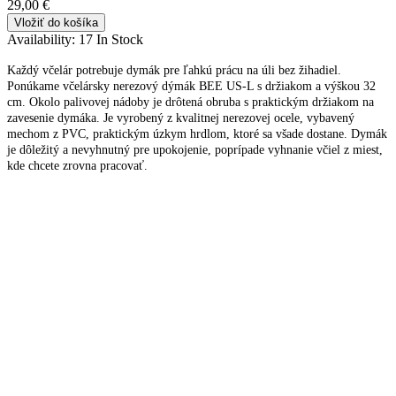
29,00 €
Vložiť do košíka
Availability:
17 In Stock
Každý včelár potrebuje dymák pre ľahkú prácu na úli bez žihadiel.
Ponúkame včelársky nerezový dýmák BEE US-L s držiakom a výškou 32
cm. Okolo palivovej nádoby je drôtená obruba s praktickým držiakom na
zavesenie dymáka. Je vyrobený z kvalitnej nerezovej ocele, vybavený
mechom z PVC, praktickým úzkym hrdlom, ktoré sa všade dostane. Dymák
je dôležitý a nevyhnutný pre upokojenie, poprípade vyhnanie včiel z miest,
kde chcete zrovna pracovať.