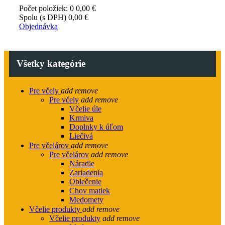
Počet položiek: 0
0,00 €
Spolu (s DPH)
0,00 €
Objednávka
Všetky kategórie
Pre včely
add
remove
Pre včely
add
remove
Včelie úle
Krmiva
Doplnky k úľom
Liečivá
Pre včelárov
add
remove
Pre včelárov
add
remove
Náradie
Zariadenia
Oblečenie
Chov matiek
Medomety
Včelie produkty
add
remove
Včelie produkty
add
remove