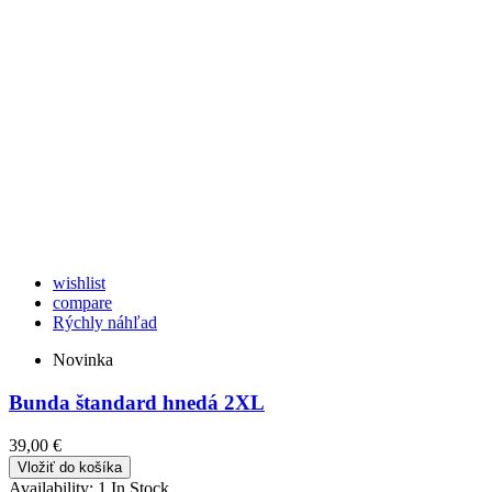
wishlist
compare
Rýchly náhľad
Novinka
Bunda štandard hnedá 2XL
39,00 €
Vložiť do košíka
Availability:
1 In Stock