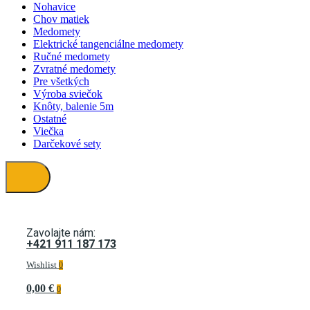
Nohavice
Chov matiek
Medomety
Elektrické tangenciálne medomety
Ručné medomety
Zvratné medomety
Pre všetkých
Výroba sviečok
Knôty, balenie 5m
Ostatné
Viečka
Darčekové sety
Zavolajte nám:
+421 911 187 173
Wishlist
0
0,00 €
0