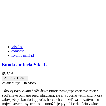
wishlist
compare
Rýchly náhľad
Bunda air biela Vik - L
65,50 €
Vložiť do košíka
Availability:
1 In Stock
Táto vysoko kvalitná včelárska bunda poskytuje včelárovi nielen
spoľahlivú ochranu pred žihadlami, ale aj výbornú ventiláciu, ktorá
zabezpečuje komfort aj počas horúcich dní. Vďaka inovatívnemu
trojvrstvovému systému sietí umožňuje plynulú cirkuláciu vzduchu,