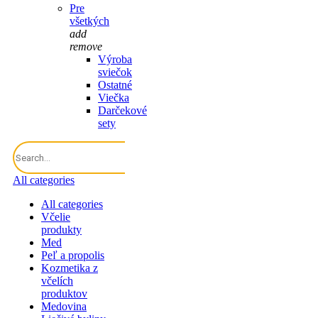
Pre
všetkých
add
remove
Výroba
sviečok
Ostatné
Viečka
Darčekové
sety
All categories
All categories
Včelie
produkty
Med
Peľ a propolis
Kozmetika z
včelích
produktov
Medovina