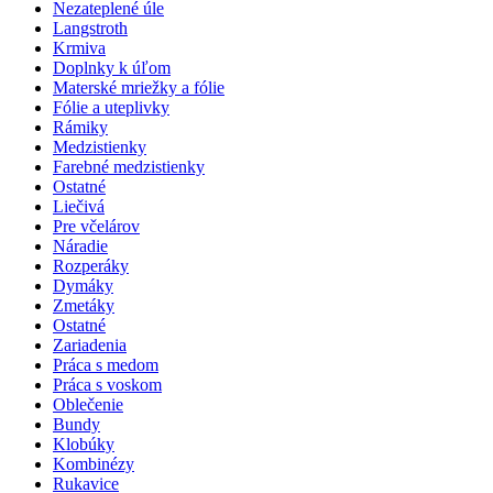
Nezateplené úle
Langstroth
Krmiva
Doplnky k úľom
Materské mriežky a fólie
Fólie a uteplivky
Rámiky
Medzistienky
Farebné medzistienky
Ostatné
Liečivá
Pre včelárov
Náradie
Rozperáky
Dymáky
Zmetáky
Ostatné
Zariadenia
Práca s medom
Práca s voskom
Oblečenie
Bundy
Klobúky
Kombinézy
Rukavice