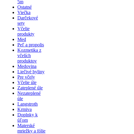
5m
Ostatné
Viečka
Darčekové
sety
Včelie
produkty
Med
Peľ a propolis
Kozmetika z
včelích
produktov
Medovina
Liečivé byliny
Pre včely
Včelie úle
Zateplené úle
Nezateplené
úle
Langstroth
Krmiva
Doplnky k
úľom
Materské
mriežky a fólie