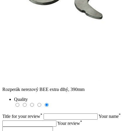
Rozperák nerezový BEE extra dlhý, 390mm
Quality
*
*
Title for your review
Your name
*
Your review