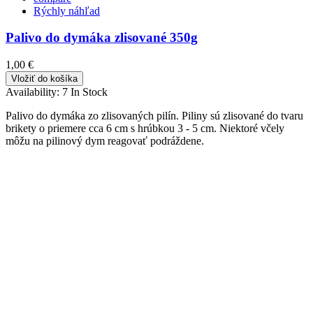
Rýchly náhľad
Palivo do dymáka zlisované 350g
1,00 €
Vložiť do košíka
Availability:
7 In Stock
Palivo do dymáka zo zlisovaných pilín. Piliny sú zlisované do tvaru
brikety o priemere cca 6 cm s hrúbkou 3 - 5 cm. Niektoré včely
môžu na pilinový dym reagovať podráždene.