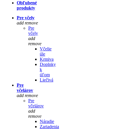
Obľubené
produkty
Pre včely
add
remove
Pre
včely
add
remove
Včelie
úle
Krmiva
Doplnky
k
úľom
Liečivá
Pre
včelárov
add
remove
Pre
včelárov
add
remove
Náradie
Zariadenia